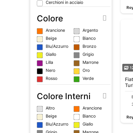
Cerchioni in acciaio
Roy
Colore
Arancione
Argento
Beige
Bianco
Blu/Azzurro
Bronzo
Giallo
Grigio
Lilla
Marrone
1
Nero
Oro
Rosso
Verde
Fiat 0.9 Twin
Tur
119
Colore Interni
Altro
Arancione
Beige
Bianco
Roy
Blu/Azzurro
Giallo
Grigio
Marrone