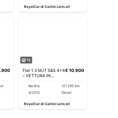
RoyalCar di Carlini Loris srl
15
6.900
Fiat 1.3 MJT S&S 4×4
€ 10.900
– VETTURA IN
ARRIVO
km
Berlina
121.200 km
a
4/2015
Diesel
RoyalCar di Carlini Loris srl