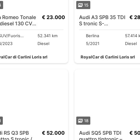
4
15
a Romeo Tonale
€ 23.000
Audi A3 SPB 35 TDI
€ 2
 diesel 130 CV
S tronic S-
T6 Super
LineEsterno R19
SUV/Fuoristrada/Pick-up
52.341 km
Berlina
57.414 
4/2023
Diesel
5/2021
Diesel
alCar di Carlini Loris srl
RoyalCar di Carlini Loris srl
1
18
 RS Q3 SPB
€ 52.000
Audi SQ5 SPB TDI
€ 5
ttro S tronic /
quattro tiptronic –