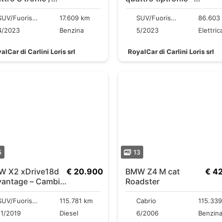
1
SOSP
PNEUMATICHE
SUV/Fuoristrada/Pick-up
17.609 km
SUV/Fuoristrada/Pick-up
86.603
4/2023
Benzina
5/2023
alCar di Carlini Loris srl
RoyalCar di Carlini Loris srl
5
13
 xDrive18d
€ 20.900
BMW Z4 M cat
€ 4
antage – Cambio
Roadster
ovo
SUV/Fuoristrada/Pick-up
115.781 km
Cabrio
115.33
11/2019
Diesel
6/2006
Benzin