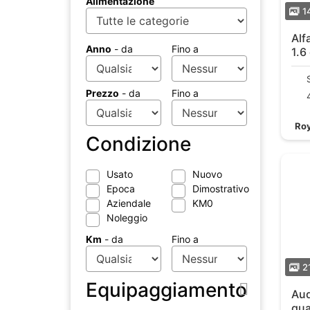
Alimentazione
1
Alf
Anno
- da
Fino a
1.6
TC
Prezzo
- da
Fino a
Roy
Condizione
Usato
Nuovo
Epoca
Dimostrativo
Aziendale
KM0
Noleggio
Km
- da
Fino a
2
Equipaggiamento
Audi
qua