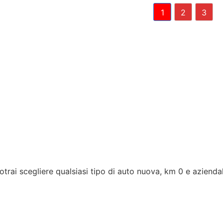
1
2
3
rai scegliere qualsiasi tipo di auto nuova, km 0 e aziendal