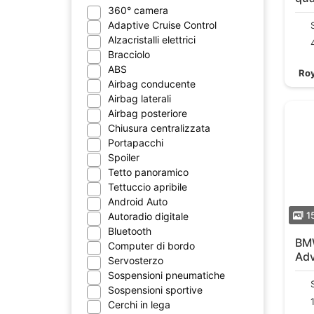
360° camera
R2
Adaptive Cruise Control
Alzacristalli elettrici
Bracciolo
ABS
Roy
Airbag conducente
Airbag laterali
Airbag posteriore
Chiusura centralizzata
Portapacchi
Spoiler
Tetto panoramico
Tettuccio apribile
Android Auto
1
Autoradio digitale
Bluetooth
BMW X2
Computer di bordo
Adv
Servosterzo
nu
Sospensioni pneumatiche
Sospensioni sportive
Cerchi in lega