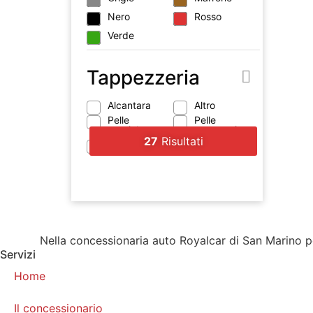
Nero
Rosso
Verde
Tappezzeria
Alcantara
Altro
Pelle
Pelle
parziale
scamosciata
27
Risultati
Pelle totale
Stoffa
Nella concessionaria auto Royalcar di San Marino pot
Servizi
Home
Il concessionario