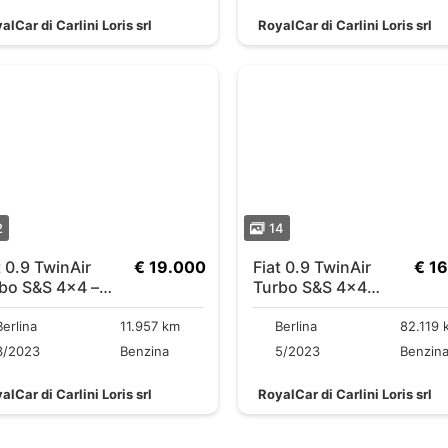
alCar di Carlini Loris srl
RoyalCar di Carlini Loris srl
2
14
Air
€ 19.000
Fiat 0.9 TwinAir
€ 1
bo S&S 4×4 –
Turbo S&S 4×4
00 KM – 5 posti
5posti Gancio Traino
Berlina
11.957 km
Berlina
82.119 
3/2023
Benzina
5/2023
Benzin
alCar di Carlini Loris srl
RoyalCar di Carlini Loris srl