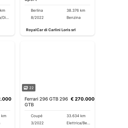
 km
Berlina
38.376 km
Elettrica/Diesel
8/2022
Benzina
RoyalCar di Carlini Loris srl
22
2.000
Ferrari 296 GTB 296
€ 270.000
GTB
9 km
Coupé
33.634 km
a
3/2022
Elettrica/Benzina