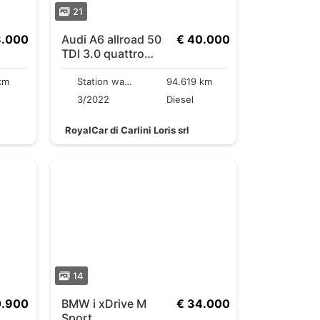
21
8.000
Audi A6 allroad 50
€ 40.000
TDI 3.0 quattro
tiptronic
km
Station wagon
94.619 km
3/2022
Diesel
RoyalCar di Carlini Loris srl
14
0.900
BMW i xDrive M
€ 34.000
Sport