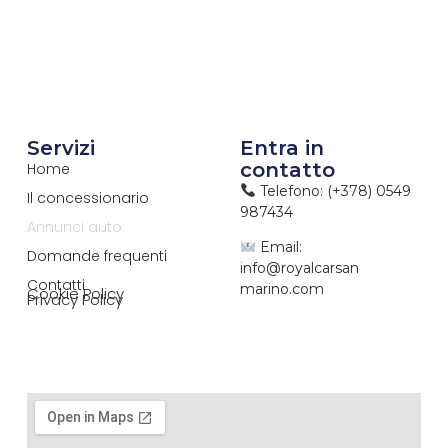
Servizi
Entra in
contatto
Home
Telefono: (+378) 0549
Il concessionario
987434
Annunci auto
Email:
Domande frequenti
info@royalcarsan
Contatti
marino.com
Cookie Policy
Privacy Policy