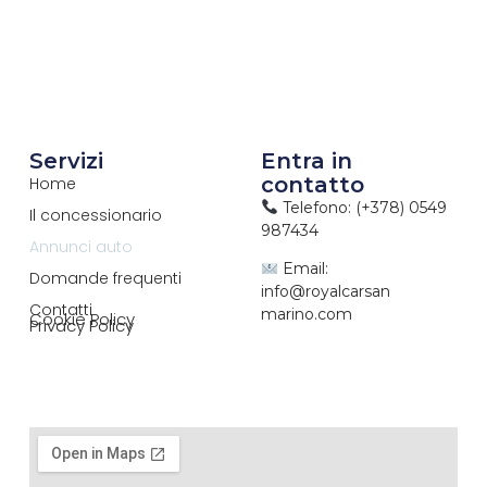
Servizi
Entra in
contatto
Home
Telefono: (+378) 0549
Il concessionario
987434
Annunci auto
Email:
Domande frequenti
info@royalcarsan
Contatti
marino.com
Cookie Policy
Privacy Policy