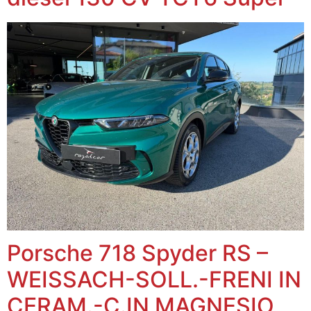
Porsche 718 Spyder RS –
WEISSACH-SOLL.-FRENI IN
CERAM.-C.IN MAGNESIO