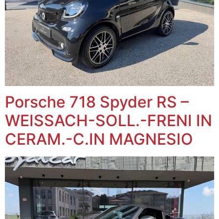
Porsche 718 Spyder RS –
WEISSACH-SOLL.-FRENI IN
CERAM.-C.IN MAGNESIO