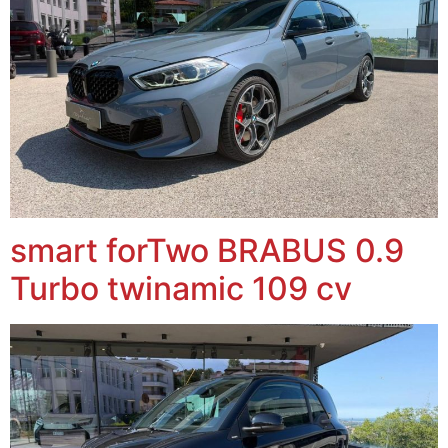
smart forTwo BRABUS 0.9
Turbo twinamic 109 cv