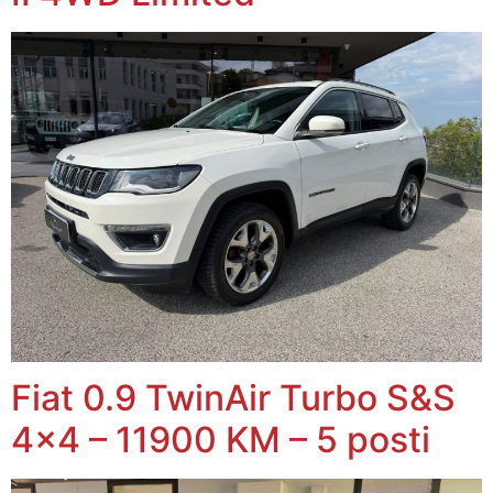
Fiat 0.9 TwinAir Turbo S&S
4×4 – 11900 KM – 5 posti