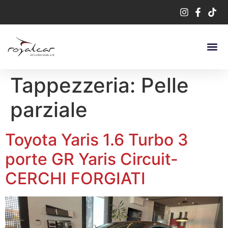
Tappezzeria:
Pelle
parziale
Toyota Yaris 1.6 Turbo 3
porte GR Yaris Circuit-
CERCHI FORGIATI