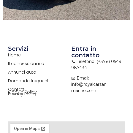
Servizi
Entra in
contatto
Home
📞 Telefono: (+378) 0549
Il concessionario
987434
Annunci auto
📧 Email:
Domande frequenti
info@royalcarsan
Contatti
marino.com
Cookie Policy
Privacy Policy