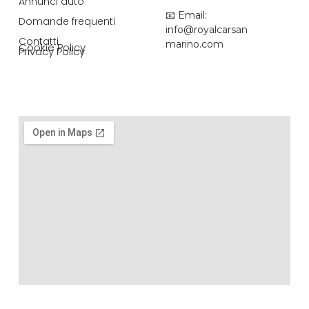
Annunci auto
📧 Email:
Domande frequenti
info@royalcarsan
Contatti
marino.com
Cookie Policy
Privacy Policy